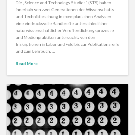
Die „Science and Technology Studies“ (STS) haben
innerhalb von zwei Generationen der Wissenschafts-
und Technikforschung in exemplarischen Analysen
eine eindrucksvolle Bandbreite unterschiedlicher
naturwissenschaftlicher Veröffentlichungsprozesse
und Medienpraktiken untersucht: von den
Inskriptionen in Labor und Feld bis zur Publikationsreife
und zum Lehrbuch, …
Read More